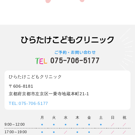
ご予約・お問い合わせ
075-706-5177
ひらたけこどもクリニック
〒606-8181
京都府京都市左京区一乗寺地蔵本町21-1
TEL:075-706-5177
月
火
水
木
金
土
日
祝
9:00～12:00
●
●
●
●
●
●
／
／
17:00～19:00
●
●
／
●
●
／
／
／